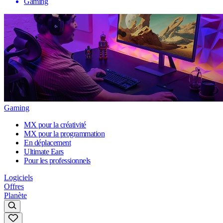
Gaming
Gaming
MX pour la créativité
MX pour la programmation
En déplacement
Ultimate Ears
Pour les professionnels
Logiciels
Offres
Planète