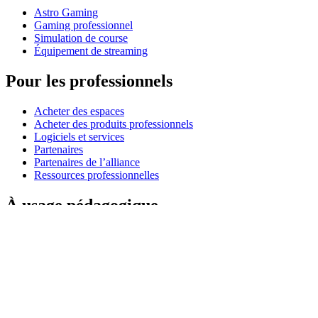
Astro Gaming
Gaming professionnel
Simulation de course
Équipement de streaming
Pour les professionnels
Acheter des espaces
Acheter des produits professionnels
Logiciels et services
Partenaires
Partenaires de l’alliance
Ressources professionnelles
À usage pédagogique
Acheter des produits pédagogiques
Solutions pour l’enseignement primaire et secondaire
Ressources pédagogiques
Remise étudiant
Assistance