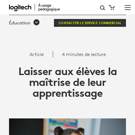
LAISSER
AUX
Éducation
CONTACTER LE SERVICE COMMERCIAL
ÉLÈVES
LA
MAÎTRISE
Article
4 minutes de lecture
DE
Laisser aux élèves la
LEUR
maîtrise de leur
APPRENTISSAGE
apprentissage