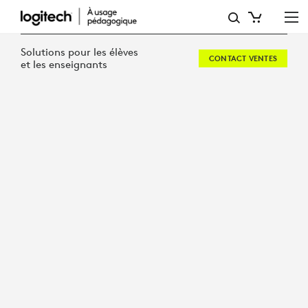
MEILLEURS
OUTILS
Solutions pour les élèves
CONTACT VENTES
CHROMEBOOKS
et les enseignants
POUR
LES
ENSEIGNANTS