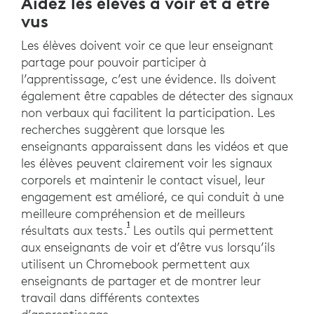
Aidez les élèves à voir et à être
vus
Les élèves doivent voir ce que leur enseignant
partage pour pouvoir participer à
l’apprentissage, c’est une évidence. Ils doivent
également être capables de détecter des signaux
non verbaux qui facilitent la participation. Les
recherches suggèrent que lorsque les
enseignants apparaissent dans les vidéos et que
les élèves peuvent clairement voir les signaux
corporels et maintenir le contact visuel, leur
engagement est amélioré, ce qui conduit à une
meilleure compréhension et de meilleurs
1
Stull, AT, Fiorella, L. et Mayer, RE (2
résultats aux tests.
Les outils qui permettent
aux enseignants de voir et d’être vus lorsqu’ils
utilisent un Chromebook permettent aux
enseignants de partager et de montrer leur
travail dans différents contextes