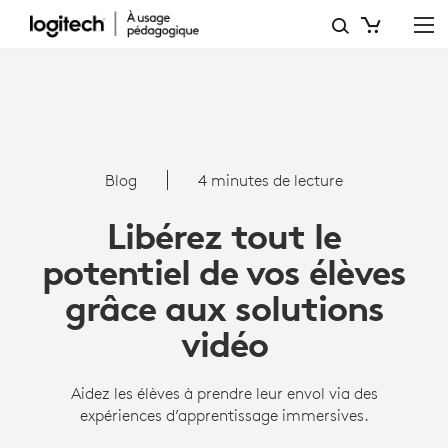
LIBÉREZ
TOUT
LE
POTENTIEL
DE
Blog
4 minutes de lecture
VOS
Libérez tout le
ÉLÈVES
potentiel de vos élèves
GRÂCE
grâce aux solutions
AUX
vidéo
SOLUTIONS
VIDÉO
Aidez les élèves à prendre leur envol via des
expériences d’apprentissage immersives.