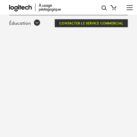
COMMENT
LES
Éducation
CONTACTER LE SERVICE COMMERCIAL
CASQUES
D'ÉCOUTE
FAVORISENT
UNE
CONCENTRATION
SOUTENUE
POUR
UN
APPRENTISSAGE
PLUS