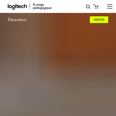
APPRENDRE
À
Éducation
VENTES
LA
MAISON
-
OUTILS
ET
SOLUTIONS
POUR
LES
ÉLÈVES