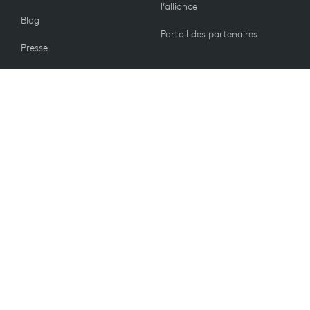
l’alliance
Blog
Portail des partenaires
Presse
Nous contacter
CLIENTS
Politique de retour
VALEURS
Préférences e-mails
Développement durable
Remise étudiant
Recyclage
Pièces de rechange
Accessibilité