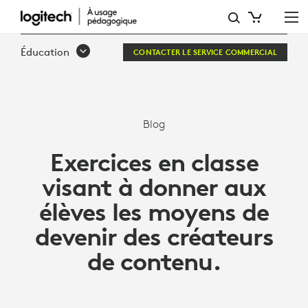
EXERCICES
EN
Éducation
CONTACTER LE SERVICE COMMERCIAL
CLASSE
VISANT
À
Blog
DONNER
Exercices en classe
AUX
visant à donner aux
ÉLÈVES
élèves les moyens de
LES
devenir des créateurs
MOYENS
de contenu.
DE
DEVENIR