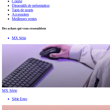
Course
Dispositifs de présentation
Tapis de souris
Accessoires
Meilleures ventes
Des achats qui vous ressemblent
MX Série
MX Série
Série Ergo