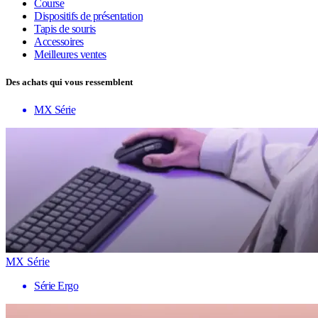
Course
Dispositifs de présentation
Tapis de souris
Accessoires
Meilleures ventes
Des achats qui vous ressemblent
MX Série
MX Série
Série Ergo