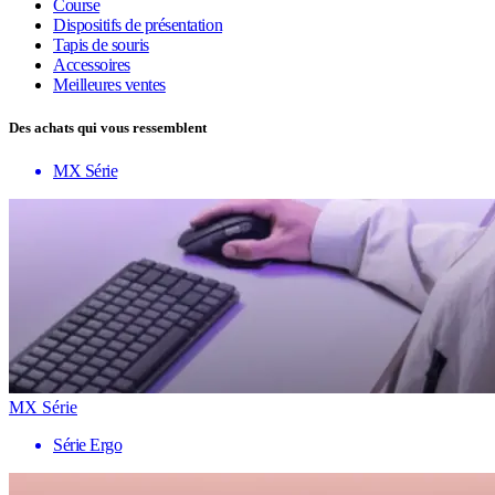
Course
Dispositifs de présentation
Tapis de souris
Accessoires
Meilleures ventes
Des achats qui vous ressemblent
MX Série
MX Série
Série Ergo