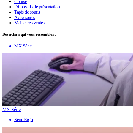
Course
Dispositifs de présentation
Tapis de souris
Accessoires
Meilleures ventes
Des achats qui vous ressemblent
MX Série
MX Série
Série Ergo