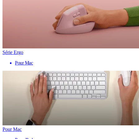
Série Ergo
Pour Mac
Pour Mac