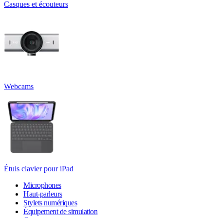
Casques et écouteurs
Webcams
Étuis clavier pour iPad
Microphones
Haut-parleurs
Stylets numériques
Équipement de simulation