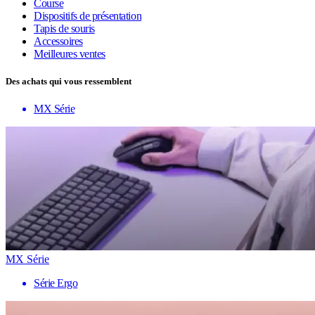
Course
Dispositifs de présentation
Tapis de souris
Accessoires
Meilleures ventes
Des achats qui vous ressemblent
MX Série
MX Série
Série Ergo