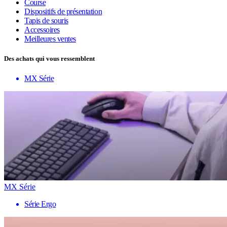
Course
Dispositifs de présentation
Tapis de souris
Accessoires
Meilleures ventes
Des achats qui vous ressemblent
MX Série
MX Série
Série Ergo