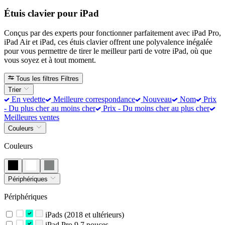
Étuis clavier pour iPad
Conçus par des experts pour fonctionner parfaitement avec iPad Pro,
iPad Air et iPad, ces étuis clavier offrent une polyvalence inégalée
pour vous permettre de tirer le meilleur parti de votre iPad, où que
vous soyez et à tout moment.
Tous les filtres
Filtres
Trier
En vedette
Meilleure correspondance
Nouveau
Nom
Prix
- Du plus cher au moins cher
Prix - Du moins cher au plus cher
Meilleures ventes
Couleurs
Couleurs
Périphériques
Périphériques
iPads (2018 et ultérieurs)
iPad Pro 9,7 pouces