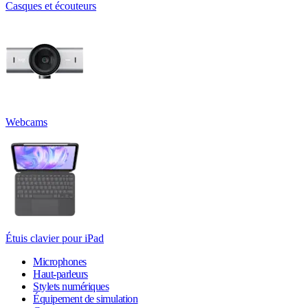
Casques et écouteurs
Webcams
Étuis clavier pour iPad
Microphones
Haut-parleurs
Stylets numériques
Équipement de simulation