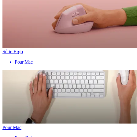
Série Ergo
Pour Mac
Pour Mac