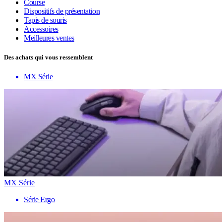
Course
Dispositifs de présentation
Tapis de souris
Accessoires
Meilleures ventes
Des achats qui vous ressemblent
MX Série
MX Série
Série Ergo