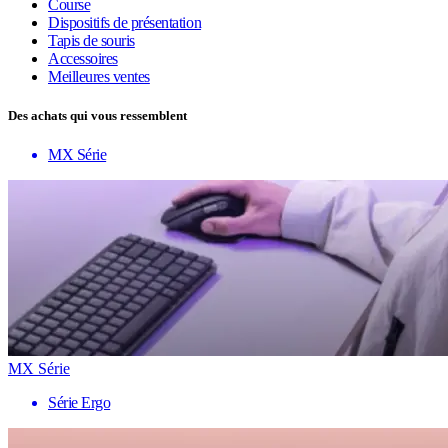
Course
Dispositifs de présentation
Tapis de souris
Accessoires
Meilleures ventes
Des achats qui vous ressemblent
MX Série
MX Série
Série Ergo