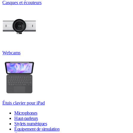
Casques et écouteurs
Webcams
Étuis clavier pour iPad
Microphones
Haut-parleurs
Stylets numériques
Équipement de simulation