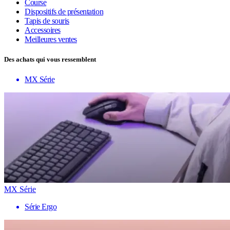
Course
Dispositifs de présentation
Tapis de souris
Accessoires
Meilleures ventes
Des achats qui vous ressemblent
MX Série
MX Série
Série Ergo