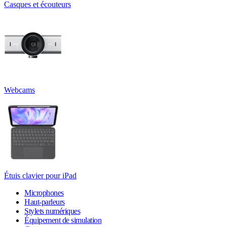
Casques et écouteurs
Webcams
Étuis clavier pour iPad
Microphones
Haut-parleurs
Stylets numériques
Équipement de simulation