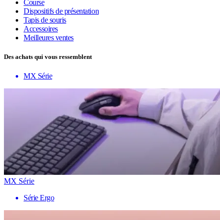
Course
Dispositifs de présentation
Tapis de souris
Accessoires
Meilleures ventes
Des achats qui vous ressemblent
MX Série
MX Série
Série Ergo