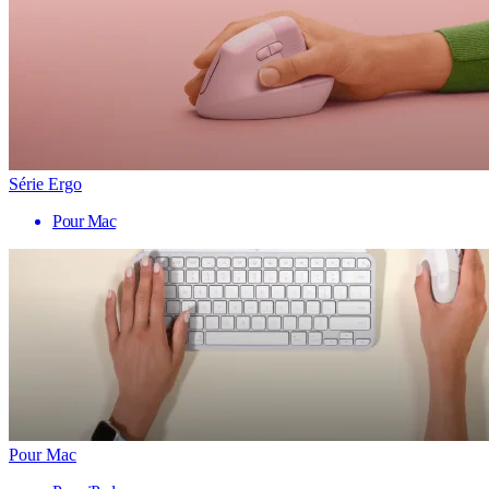
Série Ergo
Pour Mac
Pour Mac