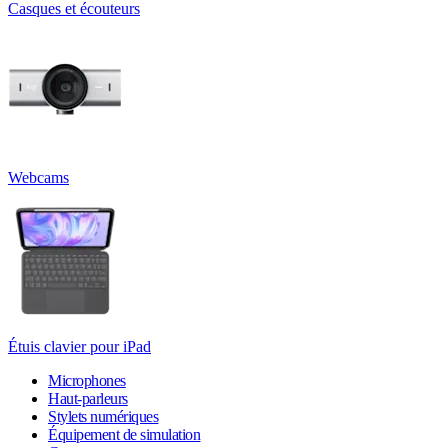
Casques et écouteurs
Webcams
Étuis clavier pour iPad
Microphones
Haut-parleurs
Stylets numériques
Équipement de simulation