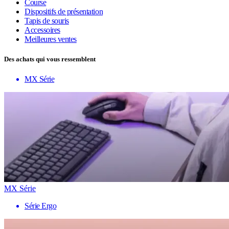
Course
Dispositifs de présentation
Tapis de souris
Accessoires
Meilleures ventes
Des achats qui vous ressemblent
MX Série
MX Série
Série Ergo