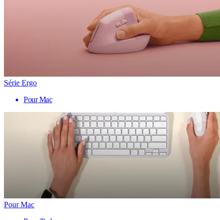
Série Ergo
Pour Mac
Pour Mac