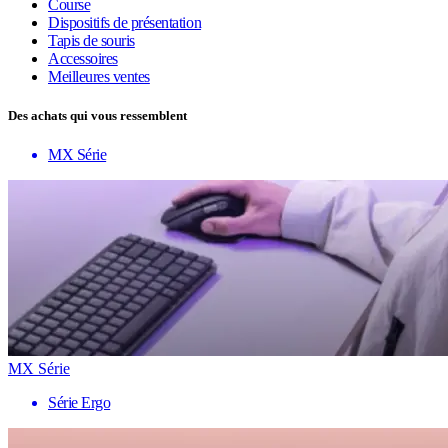
Course
Dispositifs de présentation
Tapis de souris
Accessoires
Meilleures ventes
Des achats qui vous ressemblent
MX Série
MX Série
Série Ergo