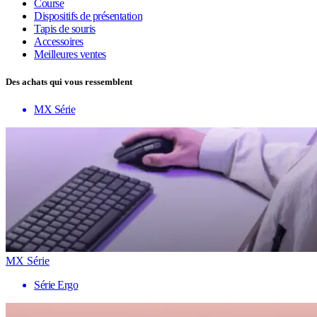
Course
Dispositifs de présentation
Tapis de souris
Accessoires
Meilleures ventes
Des achats qui vous ressemblent
MX Série
MX Série
Série Ergo