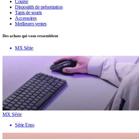
Course
Dispositifs de présentation
Tapis de souris
Accessoires
Meilleures ventes
Des achats qui vous ressemblent
MX Série
MX Série
Série Ergo