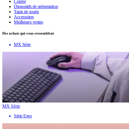
Course
Dispositifs de présentation
Tapis de souris
Accessoires
Meilleures ventes
Des achats qui vous ressemblent
MX Série
MX Série
Série Ergo