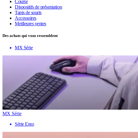
Course
Dispositifs de présentation
Tapis de souris
Accessoires
Meilleures ventes
Des achats qui vous ressemblent
MX Série
MX Série
Série Ergo