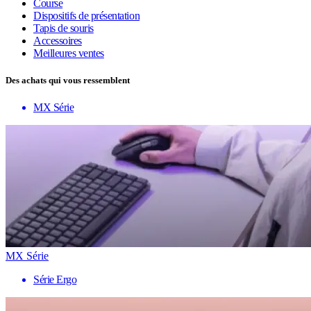
Course
Dispositifs de présentation
Tapis de souris
Accessoires
Meilleures ventes
Des achats qui vous ressemblent
MX Série
MX Série
Série Ergo