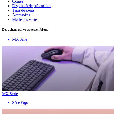
Course
Dispositifs de présentation
Tapis de souris
Accessoires
Meilleures ventes
Des achats qui vous ressemblent
MX Série
MX Série
Série Ergo