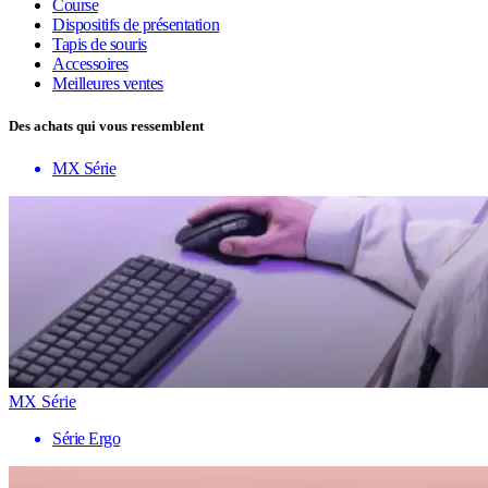
Course
Dispositifs de présentation
Tapis de souris
Accessoires
Meilleures ventes
Des achats qui vous ressemblent
MX Série
MX Série
Série Ergo