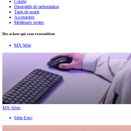
Course
Dispositifs de présentation
Tapis de souris
Accessoires
Meilleures ventes
Des achats qui vous ressemblent
MX Série
MX Série
Série Ergo