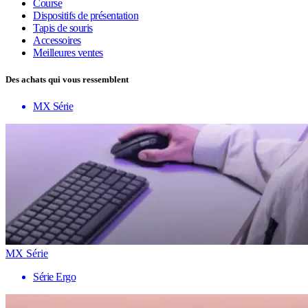
Course
Dispositifs de présentation
Tapis de souris
Accessoires
Meilleures ventes
Des achats qui vous ressemblent
MX Série
MX Série
Série Ergo