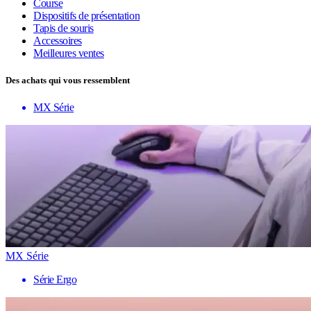
Course
Dispositifs de présentation
Tapis de souris
Accessoires
Meilleures ventes
Des achats qui vous ressemblent
MX Série
MX Série
Série Ergo