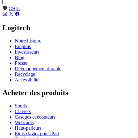
CH,fr
Logitech
Notre histoire
Emplois
Investisseurs
Blog
Presse
Développement durable
Recyclage
Accessibilité
Acheter des produits
Souris
Claviers
Casques et écouteurs
Webcams
Haut-parleurs
Étuis clavier pour iPad