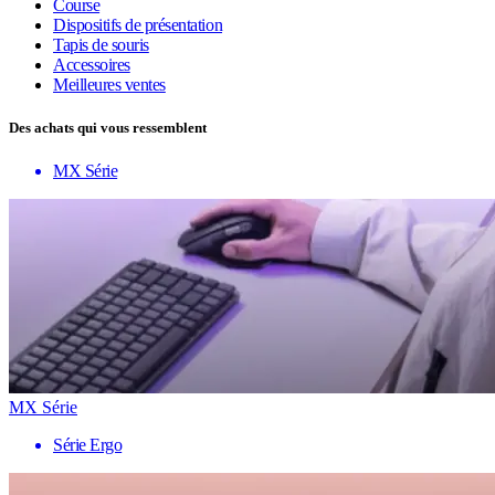
Course
Dispositifs de présentation
Tapis de souris
Accessoires
Meilleures ventes
Des achats qui vous ressemblent
MX Série
MX Série
Série Ergo