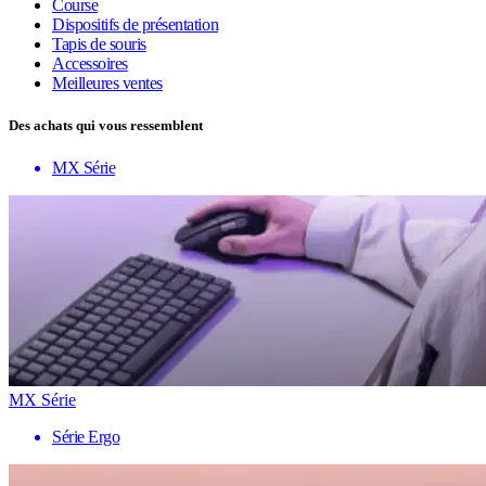
Course
Dispositifs de présentation
Tapis de souris
Accessoires
Meilleures ventes
Des achats qui vous ressemblent
MX Série
MX Série
Série Ergo