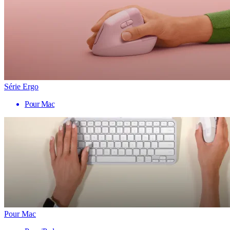
Série Ergo
Pour Mac
Pour Mac