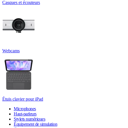
Casques et écouteurs
Webcams
Étuis clavier pour iPad
Microphones
Haut-parleurs
Stylets numériques
Équipement de simulation