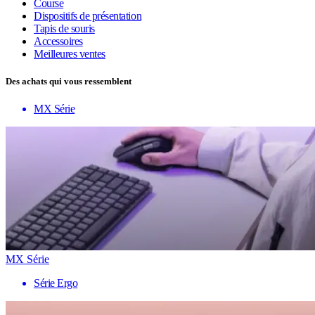
Course
Dispositifs de présentation
Tapis de souris
Accessoires
Meilleures ventes
Des achats qui vous ressemblent
MX Série
MX Série
Série Ergo