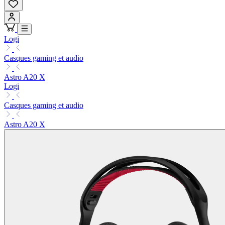
Logi
Casques gaming et audio
Astro A20 X
Logi
Casques gaming et audio
Astro A20 X