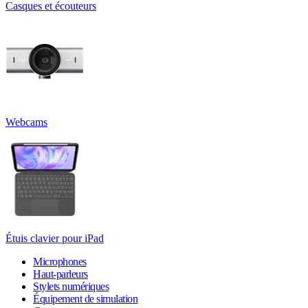
Casques et écouteurs
Webcams
Étuis clavier pour iPad
Microphones
Haut-parleurs
Stylets numériques
Équipement de simulation