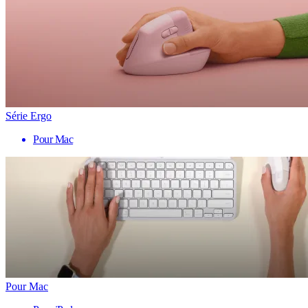
Série Ergo
Pour Mac
Pour Mac