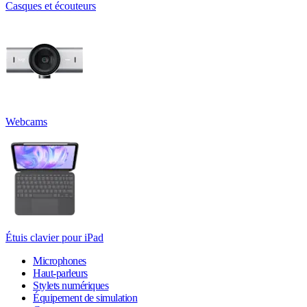
Casques et écouteurs
Webcams
Étuis clavier pour iPad
Microphones
Haut-parleurs
Stylets numériques
Équipement de simulation