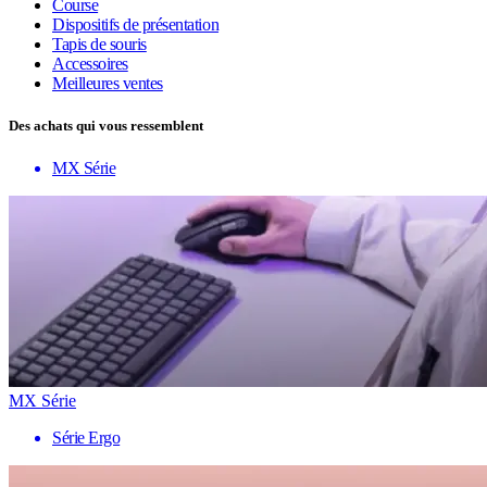
Course
Dispositifs de présentation
Tapis de souris
Accessoires
Meilleures ventes
Des achats qui vous ressemblent
MX Série
MX Série
Série Ergo