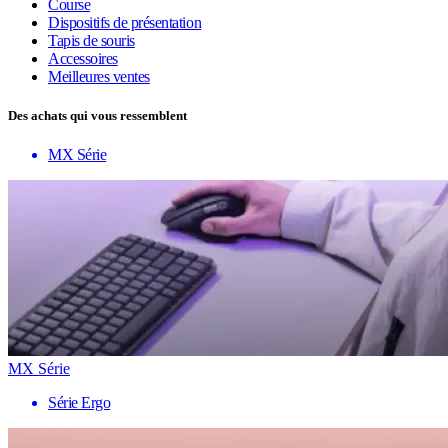
Course
Dispositifs de présentation
Tapis de souris
Accessoires
Meilleures ventes
Des achats qui vous ressemblent
MX Série
MX Série
Série Ergo