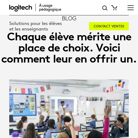
CHAQUE
ÉLÈVE
BLOG
Solutions pour les élèves
CONTACT VENTES
MÉRITE
et les enseignants
Chaque élève mérite une
UNE
place de choix. Voici
PLACE
comment leur en offrir un.
DE
CHOIX.
VOICI
COMMENT
LEUR
EN
OFFRIR