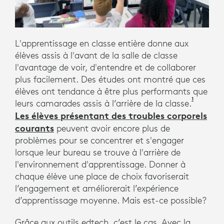
UN.
L'apprentissage en classe entière donne aux
élèves assis à l'avant de la salle de classe
l'avantage de voir, d'entendre et de collaborer
plus facilement. Des études ont montré que ces
élèves ont tendance à être plus performants que
1
Pichierr
leurs camarades assis à l’arrière de la classe.
Les élèves présentant des troubles corporels
courants
peuvent avoir encore plus de
problèmes pour se concentrer et s'engager
lorsque leur bureau se trouve à l'arrière de
l'environnement d'apprentissage. Donner à
chaque élève une place de choix favoriserait
l’engagement et améliorerait l’expérience
d’apprentissage moyenne. Mais est-ce possible?
Grâce aux outils edtech, c’est le cas. Avec la