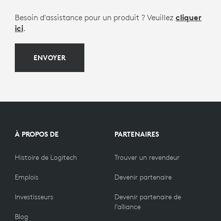
Besoin d'assistance pour un produit ? Veuillez
cliquer
ici
.
ENVOYER
À PROPOS DE
PARTENAIRES
Histoire de Logitech
Trouver un revendeur
Emplois
Devenir partenaire
Investisseurs
Devenir partenaire de
l’alliance
Blog