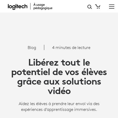
LIBÉREZ
TOUT
LE
POTENTIEL
DE
Blog
4 minutes de lecture
VOS
Libérez tout le
ÉLÈVES
potentiel de vos élèves
GRÂCE
grâce aux solutions
AUX
vidéo
SOLUTIONS
VIDÉO
Aidez les élèves à prendre leur envol via des
expériences d’apprentissage immersives.