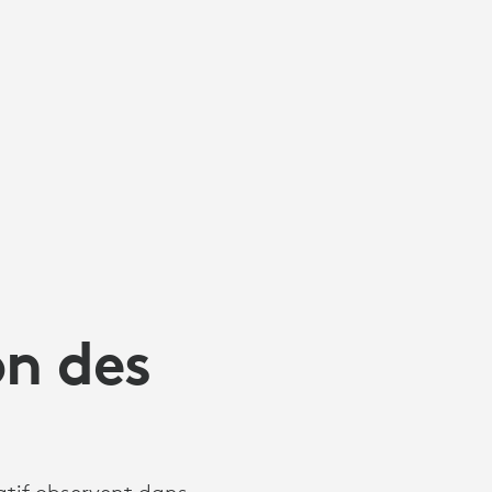
on des
tif observent dans