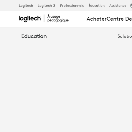
LA
Logitech
Logitech G
Professionnels
Éducation
Assistance
Acheter
Centre De
SCIENCE
Éducation
Solutio
DE
L’ATTENTION
DES
ÉLÈVES