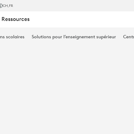
E:
CH
,FR
 Ressources
ns scolaires
Solutions pour l’enseignement supérieur
Cent
LES