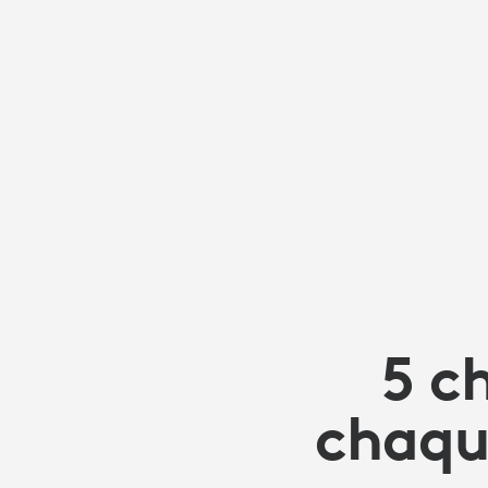
SALLE
DE
RÉUNION
5 c
chaque