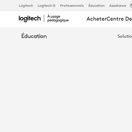
INFOGRAPHI
Logitech
Logitech G
Professionnels
Éducation
Assistance
Acheter
Centre De
5 ÉLÉMENTS
Éducation
Solutio
INDISPENSAB
POUR
UNE
PETITE