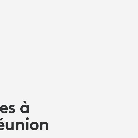
es à
réunion