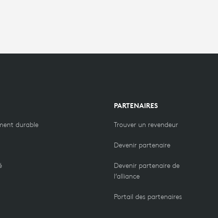
PARTENAIRES
ment durable
Trouver un revendeur
Devenir partenaire
é
Devenir partenaire de
l’alliance
Portail des partenaires