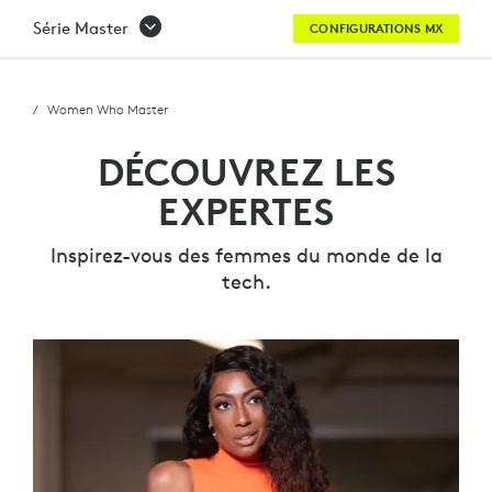
DÉCOUVREZ
Série Master
CONFIGURATIONS MX
LES
CHAMPIONNES
Women Who Master
-
DÉCOUVREZ LES
SÉRIE
EXPERTES
WOMEN
Inspirez-vous des femmes du monde de la
WHO
tech.
MASTER
|
LOGITECH