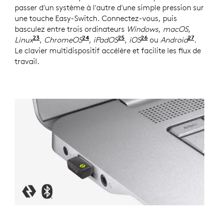
passer d'un système à l'autre d'une simple pression sur
une touche Easy-Switch. Connectez-vous, puis
basculez entre trois ordinateurs
Windows
,
macOS
,
23
24
25
26
27
Linux
Les fonctions de base du dispositif seront pris
,
ChromeOS
Les fonctions de base du dispositi
,
iPadOS
Les fonctions de base du
,
iOS
Les fonctions de b
ou
Android
Les fo
.
Le clavier multidispositif accélère et facilite les flux de
travail.