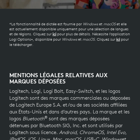
*La fonctionnalité de dictée est fournie par
Windows
et
macOS
et elle
est actuellement disponible uniquement pour une sélection de langues
et de régions. Cliquez sur
pour plus de détails. Nécessite l’application
ici
Logi Options+, disponible pour
Windows
et
macOS
. Cliquez sur
pour
ici
le télécharger.
MENTIONS LÉGALES RELATIVES AUX
MARQUES DÉPOSÉES
Logitech, Logi, Logi Bolt, Easy-Switch, et les logos
Logitech sont des marques commerciales ou déposées
de Logitech Europe S.A. et/ou de ses sociétés affiliées
aux États-Unis et dans d’autres pays. La marque et les
®
logos
Bluetooth
sont des marques déposées
détenues par Bluetooth SIG, Inc. et sont utilisés par
Logitech sous licence.
Android, ChromeOS, Intel Evo,
iPadOS, iOS, Linux, Mac, macOS, USB-C, Windows
et