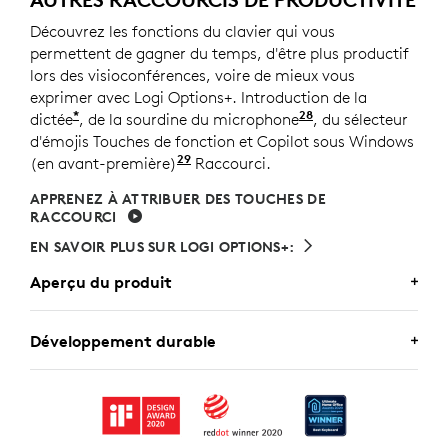
Découvrez les fonctions du clavier qui vous
permettent de gagner du temps, d'être plus productif
lors des visioconférences, voire de mieux vous
exprimer avec Logi Options+. Introduction de la
*
28
dictée
, de la sourdine du microphone
Nécessite l'appli
, du sélecteur
d'émojis Touches de fonction et Copilot sous Windows
29
(en avant-première)
Copilot sous Windows (en avant-p
Raccourci.
APPRENEZ À ATTRIBUER DES TOUCHES DE
RACCOURCI
EN SAVOIR PLUS SUR LOGI OPTIONS+:
Aperçu du produit
MX KEYS FOR BUSINESS
Développement durable
Personnalisez MX Keys for Business et configurez
UN CHOIX DURABLE
chaque action pour chaque flux de travail spécifique.
Logitech s’engage à créer un monde plus durable.