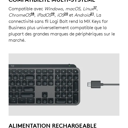
17
Compatible avec
Windows
,
macOS
,
Linux
Les fonctions 
,
18
19
20
21
ChromeOS
Les fonctions de base du dispositif seront
,
iPadOS
Les fonctions de base du disposit
,
iOS
Les fonctions de base du di
et
Android
Les fonctions d
. La
connectivité sans fil Logi Bolt rend la MX Keys for
Business plus universellement compatible que la
plupart des grandes marques de périphériques sur le
marché.
ALIMENTATION RECHARGEABLE