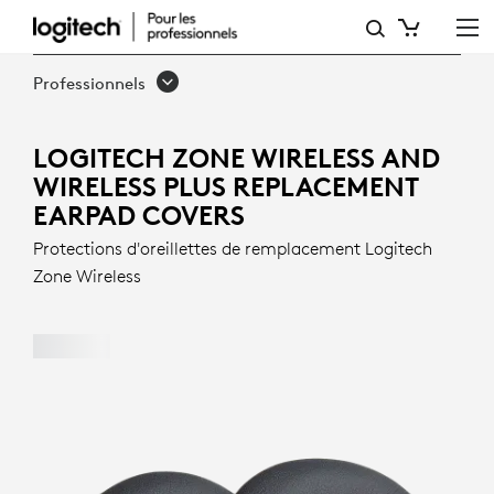
PROTECTIONS
D'OREILLETTES
Professionnels
DE
REMPLACEMENT
LOGITECH ZONE WIRELESS AND
WIRELESS PLUS REPLACEMENT
LOGITECH
EARPAD COVERS
ZONE
Protections d'oreillettes de remplacement Logitech
WIRELESS
Zone Wireless
ET
WIRELESS
PLUS