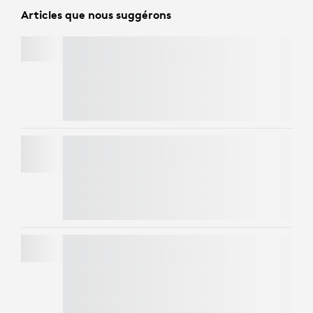
Articles que nous suggérons
MK295 SILENT WIRELESS COMBO
Utilisez le code
LOGICOLOR
pour bénéficier de
EXTRA CHF 5 sur des articles colorés
sélectionnés
PEBBLE MOUSE 2 M350S
Utilisez le code
LOGICOLOR
pour bénéficier de
EXTRA CHF 5 sur des articles colorés
sélectionnés
PEBBLE KEYS 2 K380S
Économisez 50% sur les webcam
s avec un clavier
et une souris dans le panier. Des exclusions
s'appliquent.*