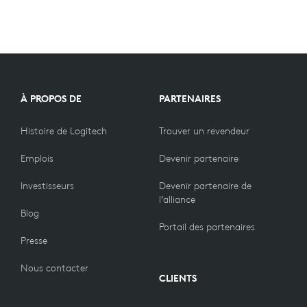
À PROPOS DE
PARTENAIRES
Histoire de Logitech
Trouver un revendeur
Emplois
Devenir partenaire
Investisseurs
Devenir partenaire de
l’alliance
Blog
Portail des partenaires
Presse
Nous contacter
CLIENTS