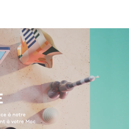
E
âce à notre
ent à votre Mac