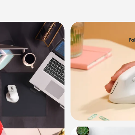
Fa
FABR
E APPLE