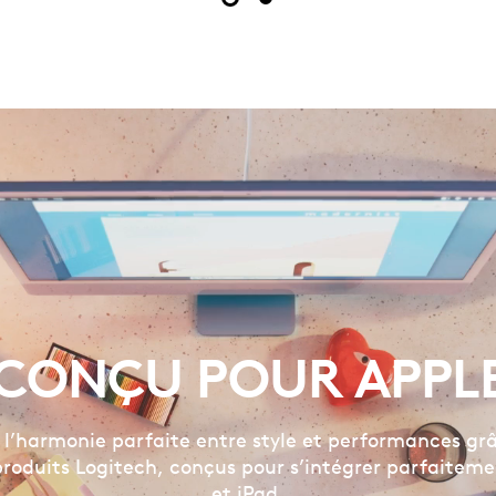
CONÇU POUR APPL
l’harmonie parfaite entre style et performances gr
produits Logitech, conçus pour s’intégrer parfaitem
et iPad.