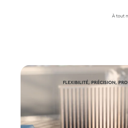
À tout 
FLEXIBILITÉ, PRÉCISION, PR