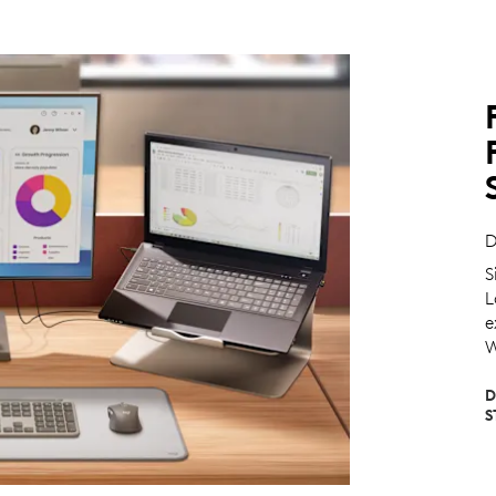
D
S
L
e
W
D
S