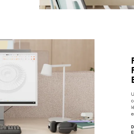
U
c
l
e
D
E