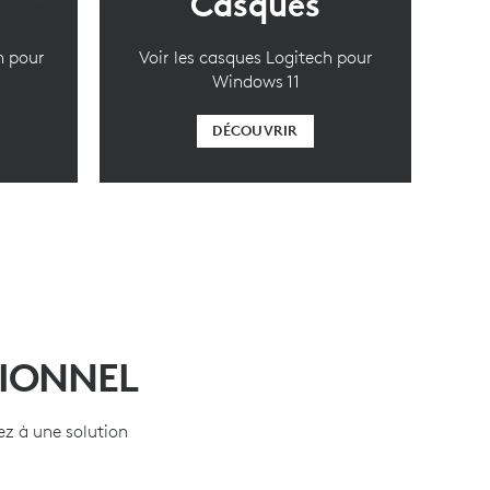
Casques
h pour
Voir les casques Logitech pour
Windows 11
DÉCOUVRIR
IONNEL
ez à une solution