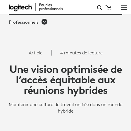
ARTICLE:
UNE
Professionnels
VISION
OPTIMISÉE
DE
Article
4 minutes de lecture
L’ACCÈS
Une vision optimisée de
ÉQUITABLE
l’accès équitable aux
AUX
réunions hybrides
RÉUNIONS
HYBRIDES –
Maintenir une culture de travail unifiée dans un monde
hybride
LOGITECH