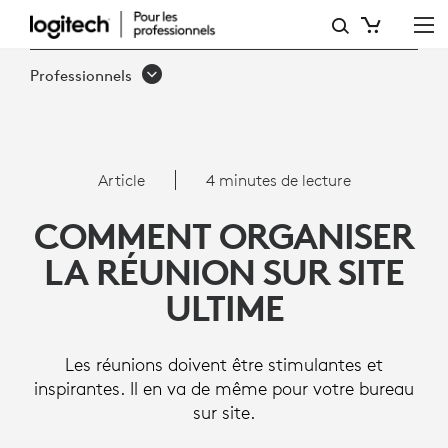
ARTICLE:
COMMENT
Professionnels
ORGANISER
LA
RÉUNION
Article
4 minutes de lecture
SUR
COMMENT ORGANISER
SITE
LA RÉUNION SUR SITE
ULTIME
ULTIME
Les réunions doivent être stimulantes et
inspirantes. Il en va de même pour votre bureau
sur site.