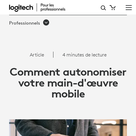
AUTONOMISEZ
VOTRE
Professionnels
MAIN-
D'ŒUVRE
MOBILE
Article
4 minutes de lecture
:
Comment autonomiser
OUTILS
votre main-d'œuvre
ET
mobile
CONSEILS
POUR
AMÉLIORER
LA