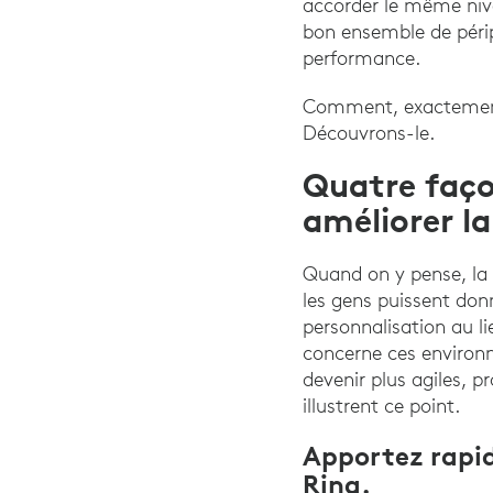
accorder le même nive
bon ensemble de périph
performance.
Comment, exactement, l
Découvrons-le.
Quatre faço
améliorer la
Quand on y pense, la 
les gens puissent don
personnalisation au l
concerne ces environn
devenir plus agiles, 
illustrent ce point.
Apportez rapidi
Ring.