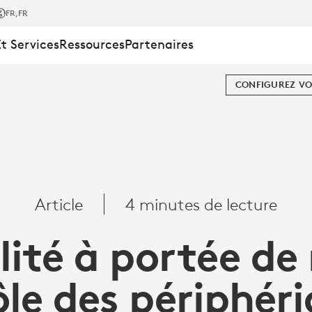
FR
,FR
Et Services
Ressources
Partenaires
CONFIGUREZ VO
UES
Article
4 minutes de lecture
ilité à portée de
ôle des périphér