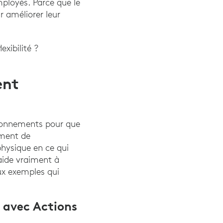
ployés. Parce que le
r améliorer leur
xibilité ?
ent
vironnements pour que
iment de
physique en ce qui
aide vraiment à
eux exemples qui
s avec Actions