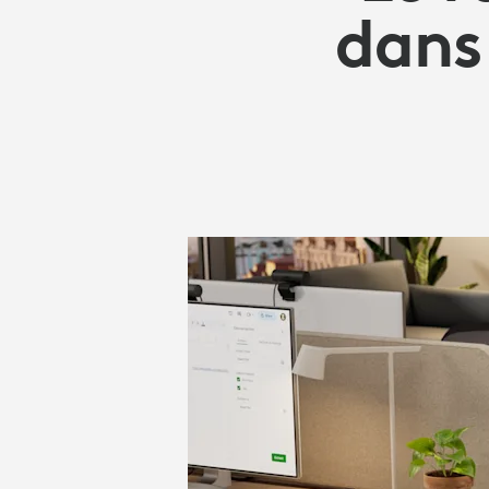
FLEXIBILITÉ
dans 
À
VOS
FLUX
DE
TRAVAIL