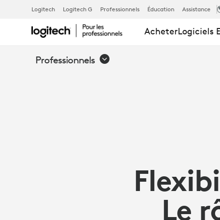
COMMENT
Logitech
Logitech G
Professionnels
Éducation
Assistance
Acheter
Logiciels 
LES
Professionnels
PÉRIPHÉRIQ
APPORTENT
DE
Flexib
LA
Le r